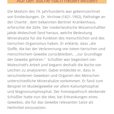
Auf der Suche nach neuen Mitteln
Die Medizin des 19. Jahrhunderts war gekennzeichnet
von Entdeckungen. Dr. Virchow (1821-1902), Pathologe an
der Charite´, dem bekannten Berliner Krankenhaus,
erforschte die Zelle. Der niederländische Wissenschaftler
Jakob Moleschott fand heraus, welche Bedeutung
Mineralsalze für die Funktion des menschlichen und des
tierischen Organismus haben. Er erklärte, dass „die
Stoffe, die bei der Verbrennung von totem tierischen und
menschlichem Gewebe zurückbleiben, …zur Grundlage
der Gewebe gehören.“ Schüßler war begeistert von
Moleschott’s Arbeit und begann deshalb die Asche von
Leichen zu analysieren. Dabei entdeckte er, dass in
verschiedenen Geweben und Organen des Menschen
unterschiedliche Mineralsalze vorkommen. Er fand zum
Beispiel im Muskelgewebe vor allem Kaliumphosphat
und Magnesiumphosphat. Der homöopathisch denkende
Schüßler hatte nun die Idee, bei Erkrankungen eines
Gewebes, die für das Gewebe relevanten Salze als
Heilmittel einzusetzen.