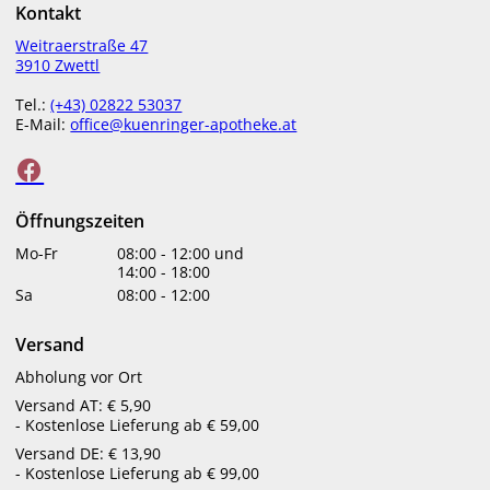
Zur Überprüfung eines ausgewählten Mittels leistet die
Kontakt
Signaturen-Diagnostik, auch Antlitz-Diagnostik genannt,
Weitraerstraße 47
gute Dienste. In den Jahrzehnten seiner praktischen
3910 Zwettl
Tätigkeit entdeckte Schüßler einen überraschenden
Zusammenhang: Immer wenn für die Behandlung ein
Tel.:
(+43) 02822 53037
bestimmtes Salz nötig war, beobachtete er im Gesicht der
E-Mail:
office@kuenringer-apotheke.at
Betroffenen typische Farb-und Glanzveränderungen.
Jeder Salzmangel hinterlässt charakteristische
Mangelzeichen: Zwei Beispiele:
Öffnungszeiten
Bei Mangel an Magnesium phosphoricum im
Mo-Fr
08:00
-
12:00
und
Körper treten an den Wangen münzgroße
14:00
-
18:00
Rötungen auf.
Sa
08:00
-
12:00
Bei Mangel an Ferrum phosphoricum entsteht in
den Augenwinkeln eine bläulich schwarze
Versand
Verfärbung.
Abholung vor Ort
Mangelzeichen können nicht nur im Gesicht, sondern
Versand AT: € 5,90
auch an Händen, Haaren, Füßen, Fuß-und Fingernägeln
- Kostenlose Lieferung ab € 59,00
auftreten. Deshalb ist die Bezeichnung “Signaturen-
Diagnostik“ treffender als „Antlitz-Diagnostik“. Die
Versand DE: € 13,90
- Kostenlose Lieferung ab € 99,00
Signaturen-Diagnostik wurde in den vergangenen 100