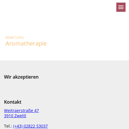
menu
BERATUNG
Aromatherapie
Wir akzeptieren
Kontakt
Weitraerstraße 47
3910 Zwettl
Der Duft der Götter - so könnte man die
Aromatherapie auch benennen. Denn der Duft
Tel.:
(+43) 02822 53037