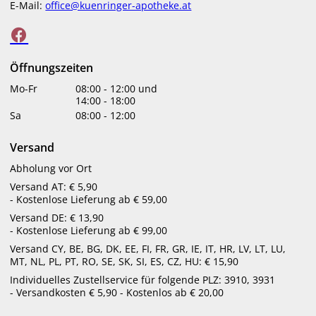
E-Mail:
office@kuenringer-apotheke.at
ätherischer Öle beeinflusst nicht nur unsere
Stimmung, sondern hat auch Einfluss auf unseren
Körper. Schließlich gehören Wohlbefinden und
Gesundheit eng zusammen.
Öffnungszeiten
Bereits im alten Ägypten wurden Duft Öle, die für
Mo-Fr
08:00
-
12:00
und
kosmetische und medizinische Zwecke aus Blüten und
14:00
-
18:00
anderen Pflanzenteilen gewonnen wurden, auch für rituelle
Sa
08:00
-
12:00
Zwecke verwendet. Weltweit kommen Duftöle und
Räucherungen auch heute noch zum Einsatz. Weihrauch
Versand
spielt zum Beispiel in der traditionellen afrikanischen
Abholung vor Ort
Medizin schon lange eine wichtige Rolle, im Christentum
Versand AT: € 5,90
fand er seine Verwendung im kultischen Bereich und noch
- Kostenlose Lieferung ab € 59,00
heute ist Weihrauch wegen seiner reinigenden Wirkung
Versand DE: € 13,90
sehr beliebt.
- Kostenlose Lieferung ab € 99,00
Die moderne Aromatherapie
Versand CY, BE, BG, DK, EE, FI, FR, GR, IE, IT, HR, LV, LT, LU,
MT, NL, PL, PT, RO, SE, SK, SI, ES, CZ, HU: € 15,90
René-Maurice Gattefossé, ein französischer Chemiker,
Individuelles Zustellservice für folgende PLZ: 3910, 3931
entdeckte zu Beginn des 20. Jahrhunderts zufällig die
- Versandkosten € 5,90 - Kostenlos ab € 20,00
heilende Wirkung von Lavendelöl und begann die Kraft der
ätherischen Öle wissenschaftlich zu erforschen. Er gilt als