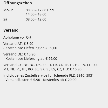
Öffnungszeiten
Bachblüten:
Mo-Fr
08:00
-
12:00
und
14:00
-
18:00
Bachblüten heilen körperliche Krankheiten nicht direkt. Sie
Sa
08:00
-
12:00
wirken vielmehr, indem sie die geistig-seelische Harmonie
wiederherstellen. Gesundheit und Glück ergeben sich, wenn
Versand
wir mit unserem Wesen im Einklang sind. Mit den
Bachblüten sollen negative Empfindungen nicht
Abholung vor Ort
unterdrückt, sondern in positive Grundhaltungen
Versand AT: € 5,90
umgewandelt werden.
- Kostenlose Lieferung ab € 59,00
Versand DE: € 13,90
Bachblütenberatung:
- Kostenlose Lieferung ab € 99,00
Versand CY, BE, BG, DK, EE, FI, FR, GR, IE, IT, HR, LV, LT, LU,
Anhand eines Gesprächs werden die für Sie passenden
MT, NL, PL, PT, RO, SE, SK, SI, ES, CZ, HU: € 15,90
Bachblüten gefunden.
Individuelles Zustellservice für folgende PLZ: 3910, 3931
- Versandkosten € 5,90 - Kostenlos ab € 20,00
„Der Einklang mit unserer Seele ist die Voraussetzung für
unsere Gesundheit.“, beschrieb Dr. Edward Bach. Die
richtige Auswahl der Bach-Blüten für die jeweilige
Lebenssituation bedarf großer Erfahrung.
Unsere Bach-Blüten-Expertin hat die Prüfung zum