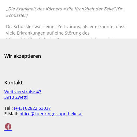
„Die Krankheit des Körpers = die Krankheit der Zelle“ (Dr.
Schüssler)
Dr. Schüssler war seiner Zeit voraus, als er erkannte, dass
viele Erkrankungen auf eine Störung des
Mineralstoffhauhalts im Körper zurückzuführen sind.
Bahnbrechend war Dr. Schüsslers Entdeckung, dass
homöopathisch aufbereitete Mineralsalze im Körper mehr
Wir akzeptieren
bewirken als grobstoffliche. Einerseits führen sie dem
Organismus winzige Salzteilchen zu, andererseits lösen sie
im Körper Heilreaktionen aus.
Kontakt
Antlitzanalyse nach Dr. Kurt Hickethier:
Weitraerstraße 47
Unsere Mineralstoff-Beraterinnen Mag. pharm. Traxler,
3910 Zwettl
Mag. pharm. Aichinger und Mag. pharm. Gruber können
Tel.:
(+43) 02822 53037
mittels Antlitzanalyse nach Dr. Hickethier auf
E-Mail:
office@kuenringer-apotheke.at
Mineralstoffmängel im Körper schließen. Diese können
behoben werden durch eine korrekte Einnahme von
Schüssler Salzen.