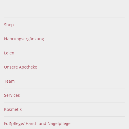
menu
Shop
BERATUNG
Nahrungsergänzung
Homöopathie
Lelen
Unsere Apotheke
Team
Services
Kosmetik
Mense sana in corpore sano. Der Mensch wird in
Fußpflege/ Hand- und Nagelpflege
der Homöopathie als eine untrennbare Einheit